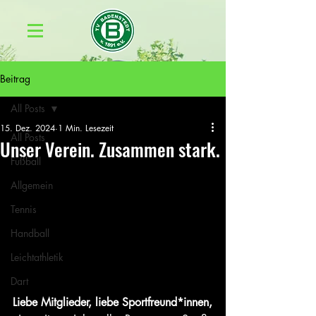
Beitrag
All Posts
15. Dez. 2024
1 Min. Lesezeit
All Posts
Unser Verein. Zusammen stark.
Fußball
Allgemein
Tennis
Handball
Leichtathletik
Dart
Liebe Mitglieder, liebe Sportfreund*innen,