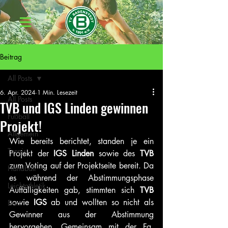
Beitrag
All Posts
6. Apr. 2024
1 Min. Lesezeit
All Posts
TVB und IGS Linden gewinnen
Fußball
Projekt!
Allgemein
Wie bereits berichtet, standen je ein 
Tennis
Projekt der 
IGS Linden
 sowie des 
TVB 
zum Voting auf der Projektseite bereit. Da 
Handball
es während der Abstimmungsphase 
Leichtathletik
Auffälligkeiten gab, stimmten sich 
TVB 
sowie 
IGS 
ab und wollten so nicht als 
Dart
Gewinner aus der Abstimmung 
hervorgehen. Gemeinsam mit der Fa. 