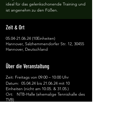
ideal für das gelenkschonende Training und
ist angenehm zu den Füßen.
Zeit & Ort
05.04-21.06.24 (10Einheiten)
Hannover, Salzhemmendorfer Str. 12, 30455
Hannover, Deutschland
Über die Veranstaltung
Zeit: Freitags von 09:00 – 10:00 Uhr
Datum: 05.04.24 bis 21.06.24 mit 10
Einheiten (nicht am 10.05. & 31.05.)
Ort: NTB-Halle (ehemalige Tennishalle des
TVB)
Kosten: 20 Euro für Mitglieder, 90 Euro für
Nichtmitglieder
Anmeldung über die TVB-Geschäftsstelle
oder über unser Kontaktformular.