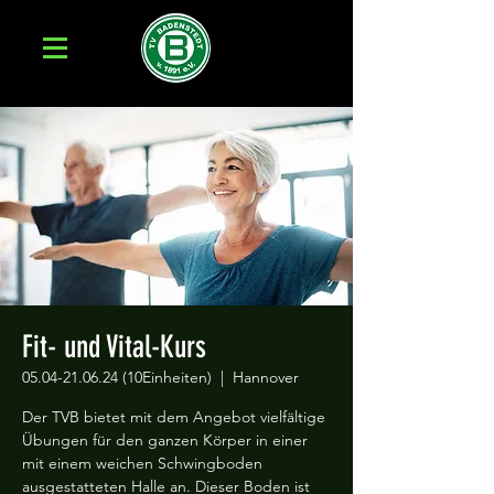
Fit- und Vital-Kurs
05.04-21.06.24 (10Einheiten)
  |  
Hannover
Der TVB bietet mit dem Angebot vielfältige
Übungen für den ganzen Körper in einer
mit einem weichen Schwingboden
ausgestatteten Halle an. Dieser Boden ist